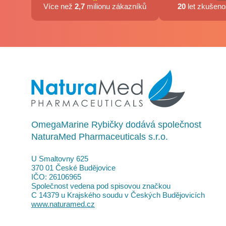
Více než
2,7
milionu zákazníků
20
let zkušenos
OmegaMarine Rybičky dodává společnost
NaturaMed Pharmaceuticals s.r.o.
U Smaltovny 625
370 01 České Budějovice
IČO: 26106965
Společnost vedena pod spisovou značkou
C 14379 u Krajského soudu v Českých Budějovicích
www.naturamed.cz