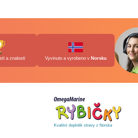
tí a znalostí
Vyvinuto a vyrobeno v
Norsku
Kvalitní doplněk stravy z Norska