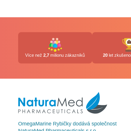
Více než
2,7
milionu zákazníků
20
let zkušenos
OmegaMarine Rybičky dodává společnost
NaturaMed Pharmaceuticals s.r.o.