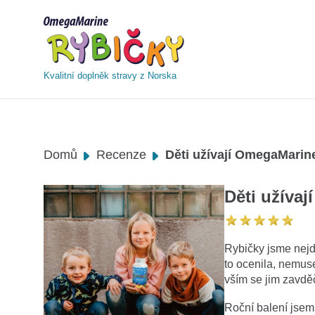
Kvalitní doplněk stravy z Norska
Domů
Recenze
Děti užívají OmegaMarin
Děti užíva
Rybičky jsme nejd
to ocenila, nemuse
vším se jim zavděč
Roční balení jsem 