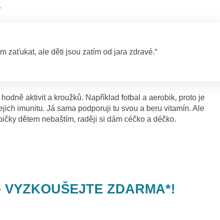
.
m zaťukat, ale děti jsou zatím od jara zdravé.“
 hodně aktivit a kroužků. Například fotbal a aerobik, proto je
jejich imunitu. Já sama podporuji tu svou a beru vitamín. Ale
čky dětem nebaštím, raději si dám céčko a déčko.
-
VYZKOUŠEJTE ZDARMA*!