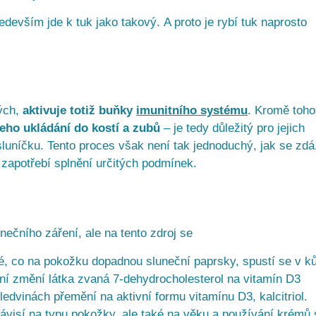
edevším jde k tuk jako takový. A proto je rybí tuk naprosto
lých,
aktivuje totiž buňky
imunitního systému
. Kromě toho
eho ukládání do kostí a zubů
– je tedy důležitý pro jejich
 sluníčku. Tento proces však není tak jednoduchý, jak se zdá
 zapotřebí splnění určitých podmínek.
nečního záření, ale na tento zdroj se
é, co na pokožku dopadnou sluneční paprsky, spustí se v ků
ní změní látka zvaná 7-dehydrocholesterol na vitamín D3
 ledvinách přemění na aktivní formu vitamínu D3, kalcitriol.
ávisí na typu pokožky, ale také na věku a používání krémů 