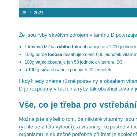
28. 7. 2021
Že jsou
ryby
skvělým zdrojem vitamínu D potvrzuje
1 kávová lžička
rybího tuku
obsahuje asi 1200 jednotek
100g porce
lososa
obsahuje kolem 600 jednotek vitamí
100g
vajec
obsahuje jen 53 jednotek vitamínu D3.
a 100 g
sýra
obsahuje
pouhých 20 jednotek.
I když tedy známe různé potraviny s obsahem vita
D je rozpustný v tucích a ryby tak obsahují „dva v
Vše, co je třeba pro vstřebán
Možná jste slyšeli o tom, že některé vitamíny jsou 
rychle se z těla vyloučí), a vitamíny rozpustné v tucí
organismu je skutečně potřebné přijímat je společn