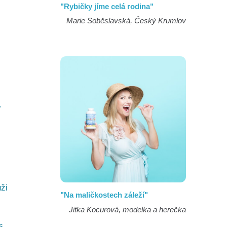
"Rybičky jíme celá rodina"
Marie Soběslavská, Český Krumlov
.
ži
"Na maličkostech záleží"
Jitka Kocurová, modelka a herečka
s