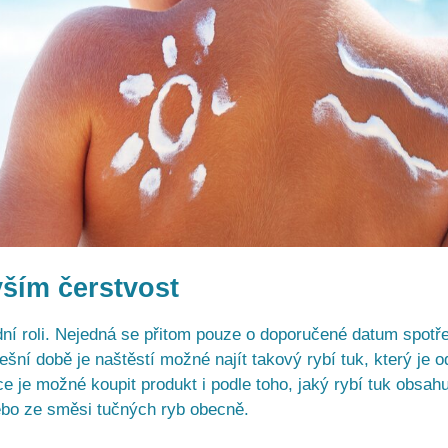
vším čerstvost
adní roli. Nejedná se přitom pouze o doporučené datum spotř
ešní době je naštěstí možné najít takový rybí tuk, který je o
 je možné koupit produkt i podle toho, jaký rybí tuk obsahu
 nebo ze směsi tučných ryb obecně.