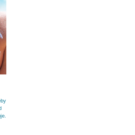
eby
d
je.