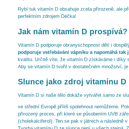
Rybí tuk vitamín D obsahuje zcela přirozeně, ale př
perfektním zdrojem Déčka!
Jak nám vitamín D prospívá?
Vitamín D podporuje obranyschopnost dětí i dospě
podporuje vstřebávání vápníku a napomáhá tak j
kvalitu. Určitě víte, že vitamín D získáváme i díky
Aby se vitamín D tvořil v dostatečném množství, je
Slunce jako zdroj vitamínu D
Vitamín D si naše tělo dokáže vytvářet samo ze slu
ve střední Evropě příliš spolehnout nemůžeme. Pot
přirozený proces, při které se působením UVB záře
(cholekalciferol). Ten se pak v játrech a následně v
Tvorba vitamínu D ze slunce není u všech stejná. Z