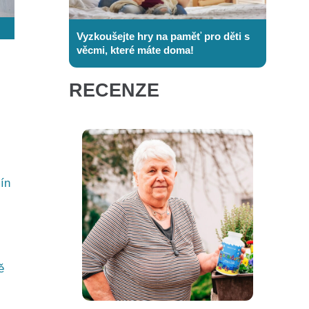
Vyzkoušejte hry na paměť pro děti s
věcmi, které máte doma!
RECENZE
ín
ě