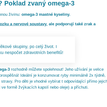
? Poklad zvaný
omega-3
nnou živinu:
omega-3 mastné kyseliny.
ozku a nervové soustavy
, ale podporují také zrak a
ové skupiny, po celý život. I
ku nespočet zdravotních benefitů!
mega-3
rozhodně můžete spolehnout! Jeho užívání je velice
a prospěšná! Ideální je konzumovat ryby minimálně 2x týdně,
stravy. Pro děti je vhodné vybírat t odpovídající přímo jejic
ve formě žvýkacích kapslí nebo oleje) a příchuti.