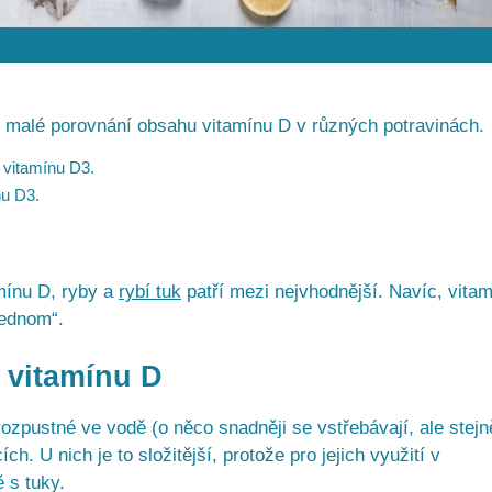
 malé porovnání obsahu vitamínu D v různých potravinách.
 vitamínu D3.
nu D3.
mínu D, ryby a
rybí tuk
patří mezi nejvhodnější. Navíc, vitam
 jednom“.
í vitamínu D
rozpustné ve vodě (o něco snadněji se vstřebávají, ale stejn
ch. U nich je to složitější, protože pro jejich využití v
ě s tuky.