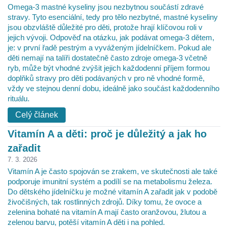
Omega-3 mastné kyseliny jsou nezbytnou součástí zdravé
stravy. Tyto esenciální, tedy pro tělo nezbytné, mastné kyseliny
jsou obzvláště důležité pro děti, protože hrají klíčovou roli v
jejich vývoji. Odpověď na otázku, jak podávat omega-3 dětem,
je: v první řadě pestrým a vyváženým jídelníčkem. Pokud ale
děti nemají na talíři dostatečně často zdroje omega-3 včetně
ryb, může být vhodné zvýšit jejich každodenní příjem formou
doplňků stravy pro děti podávaných v pro ně vhodné formě,
vždy ve stejnou denní dobu, ideálně jako součást každodenního
rituálu.
Celý článek
Vitamín A a děti: proč je důležitý a jak ho
zařadit
7. 3. 2026
Vitamín A je často spojován se zrakem, ve skutečnosti ale také
podporuje imunitní systém a podílí se na metabolismu železa.
Do dětského jídelníčku je možné vitamín A zařadit jak v podobě
živočišných, tak rostlinných zdrojů. Díky tomu, že ovoce a
zelenina bohaté na vitamín A mají často oranžovou, žlutou a
zelenou barvu, potěší vitamín A děti i na pohled.