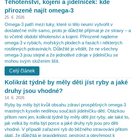
Těhotenství, kojení a jídelníček: kde
přirozeně najít omega-3
25. 6. 2026
Omega-3 patří mezi tuky, které si tělo neumí vytvořit v
dostatečné míře samo, proto je důležité přijímat je ze stravy – a
to včetně období těhotenství a kojení. Přirozeně najdeme
omega-3 v rybách, mořských plodech a řasách i některých
rostlinných potravinách. Důležité je vědět, že ne všechny
omega-3 jsou stejné a že jednotlivé zdroje v jídelníčku se
mohou svým složením lišit.
Celý článek
Kolikrát týdně by měly děti jíst ryby a jaké
druhy jsou vhodné?
14. 6. 2026
Ryby by měly být kvůli obsahu zdraví prospěšných omega-3
mastných kyselin nedílnou součástí jídelníčku dětí. Otázkou
přitom není jen, kolikrát týdně by měly děti jíst ryby, ale také to,
jak velká by měla být porce a jaké druhy ryb jsou pro děti
vhodné. V případě zařazení ryb do běžného stravování přitom
platí, že důležitá je pravidelnost, pestrost a otevřenost k