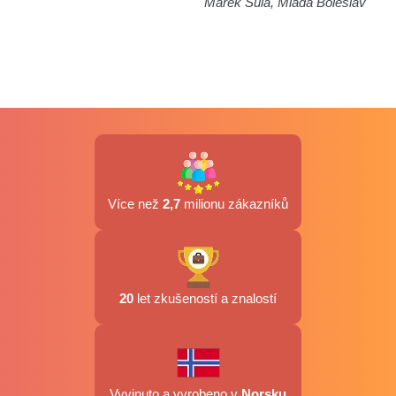
Marek Šula, Mladá Boleslav
Více než
2,7
milionu zákazníků
20
let zkušeností a znalostí
Vyvinuto a vyrobeno v
Norsku