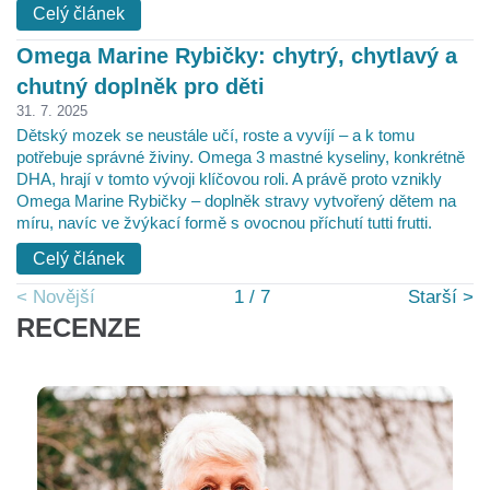
Celý článek
Omega Marine Rybičky: chytrý, chytlavý a
chutný doplněk pro děti
31. 7. 2025
Dětský mozek se neustále učí, roste a vyvíjí – a k tomu
potřebuje správné živiny. Omega 3 mastné kyseliny, konkrétně
DHA, hrají v tomto vývoji klíčovou roli. A právě proto vznikly
Omega Marine Rybičky – doplněk stravy vytvořený dětem na
míru, navíc ve žvýkací formě s ovocnou příchutí tutti frutti.
Celý článek
< Novější
1
/
7
Starší >
RECENZE