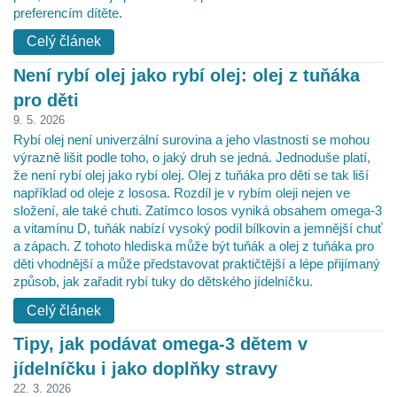
preferencím dítěte.
Celý článek
Není rybí olej jako rybí olej: olej z tuňáka
pro děti
9. 5. 2026
Rybí olej není univerzální surovina a jeho vlastnosti se mohou
výrazně lišit podle toho, o jaký druh se jedná. Jednoduše platí,
že není rybí olej jako rybí olej. Olej z tuňáka pro děti se tak liší
například od oleje z lososa. Rozdíl je v rybím oleji nejen ve
složení, ale také chuti. Zatímco losos vyniká obsahem omega-3
a vitamínu D, tuňák nabízí vysoký podíl bílkovin a jemnější chuť
a zápach. Z tohoto hlediska může být tuňák a olej z tuňáka pro
děti vhodnější a může představovat praktičtější a lépe přijímaný
způsob, jak zařadit rybí tuky do dětského jídelníčku.
Celý článek
Tipy, jak podávat omega-3 dětem v
jídelníčku i jako doplňky stravy
22. 3. 2026