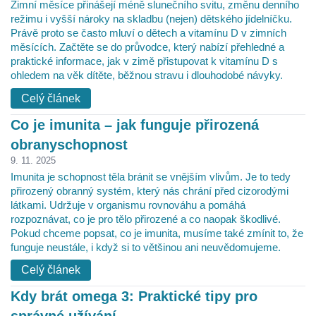
Zimní měsíce přinášejí méně slunečního svitu, změnu denního
režimu i vyšší nároky na skladbu (nejen) dětského jídelníčku.
Právě proto se často mluví o dětech a vitamínu D v zimních
měsících. Začtěte se do průvodce, který nabízí přehledné a
praktické informace, jak v zimě přistupovat k vitamínu D s
ohledem na věk dítěte, běžnou stravu i dlouhodobé návyky.
Celý článek
Co je imunita – jak funguje přirozená
obranyschopnost
9. 11. 2025
Imunita je schopnost těla bránit se vnějším vlivům. Je to tedy
přirozený obranný systém, který nás chrání před cizorodými
látkami. Udržuje v organismu rovnováhu a pomáhá
rozpoznávat, co je pro tělo přirozené a co naopak škodlivé.
Pokud chceme popsat, co je imunita, musíme také zmínit to, že
funguje neustále, i když si to většinou ani neuvědomujeme.
Celý článek
Kdy brát omega 3: Praktické tipy pro