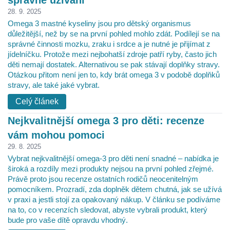
správné užívání
28. 9. 2025
Omega 3 mastné kyseliny jsou pro dětský organismus
důležitější, než by se na první pohled mohlo zdát. Podílejí se na
správné činnosti mozku, zraku i srdce a je nutné je přijímat z
jídelníčku. Protože mezi nejbohatší zdroje patří ryby, často jich
děti nemají dostatek. Alternativou se pak stávají doplňky stravy.
Otázkou přitom není jen to, kdy brát omega 3 v podobě doplňků
stravy, ale také jaké vybrat.
Celý článek
Nejkvalitnější omega 3 pro děti: recenze
vám mohou pomoci
29. 8. 2025
Vybrat nejkvalitnější omega-3 pro děti není snadné – nabídka je
široká a rozdíly mezi produkty nejsou na první pohled zřejmé.
Právě proto jsou recenze ostatních rodičů neocenitelným
pomocníkem. Prozradí, zda doplněk dětem chutná, jak se užívá
v praxi a jestli stojí za opakovaný nákup. V článku se podíváme
na to, co v recenzích sledovat, abyste vybrali produkt, který
bude pro vaše dítě opravdu vhodný.