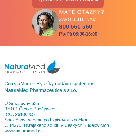
MÁTE OTÁZKY?
ZAVOLEJTE NÁM
800 550 550
Po-Pá 08:00-16:00
OmegaMarine Rybičky dodává společnost
NaturaMed Pharmaceuticals s.r.o.
U Smaltovny 625
370 01 České Budějovice
IČO: 26106965
Společnost vedena pod spisovou značkou
C 14379 u Krajského soudu v Českých Budějovicích
www.naturamed.cz