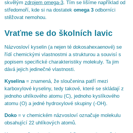
skvělým
zdrojem omega-3
. Tím se lišíme například od
středomoří, kde si na dostatek
omega 3
odborníci
stěžovat nemohou.
Vraťme se do školních lavic
Názvosloví kyselin (a nejen té dokosahexaenové) se
řídí chemickými vlastnostmi a strukturou a souvisí s
popisem specifické charakteristiky molekuly. Ta jim
dává jejich jedinečné vlastnosti.
Kyselina
= znamená, že sloučenina patří mezi
karboxylové kyseliny, tedy takové, které se skládají z
jednoho uhlíkového atomu (C), jednoho kyslíkového
atomu (O) a jedné hydroxylové skupiny (-OH).
Doko
= v chemickém názvosloví označuje molekulu
obsahující 22 uhlíkových atomů.