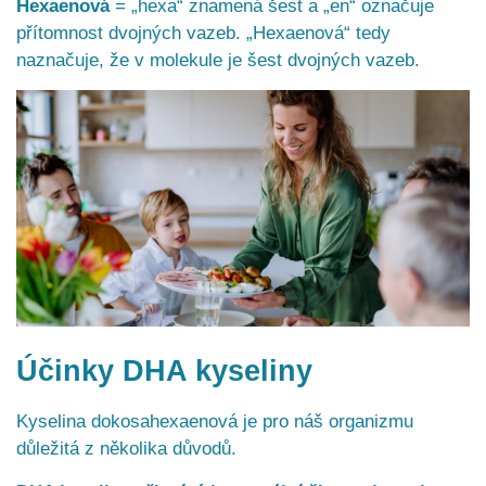
Hexaenová
= „hexa“ znamená šest a „en“ označuje
přítomnost dvojných vazeb. „Hexaenová“ tedy
naznačuje, že v molekule je šest dvojných vazeb.
Účinky DHA kyseliny
Kyselina dokosahexaenová je pro náš organizmu
důležitá z několika důvodů.