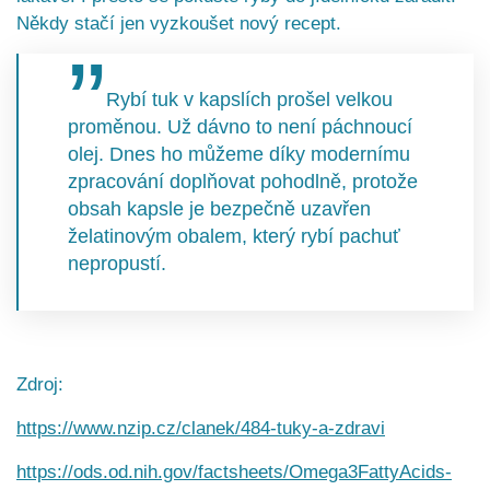
Někdy stačí jen vyzkoušet nový recept.
Rybí tuk v kapslích prošel velkou
proměnou. Už dávno to není páchnoucí
olej. Dnes ho můžeme díky modernímu
zpracování doplňovat pohodlně, protože
obsah kapsle je bezpečně uzavřen
želatinovým obalem, který rybí pachuť
nepropustí.
Zdroj:
https://www.nzip.cz/clanek/484-tuky-a-zdravi
https://ods.od.nih.gov/factsheets/Omega3FattyAcids-