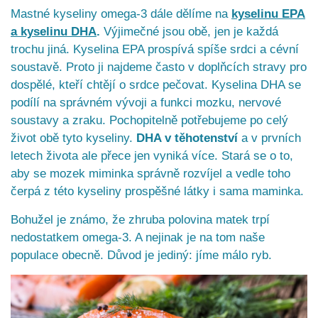
Mastné kyseliny omega-3 dále dělíme na
kyselinu EPA
a kyselinu DHA
.
Výjimečné jsou obě, jen je každá
trochu jiná. Kyselina EPA prospívá spíše srdci a cévní
soustavě. Proto ji najdeme často v doplňcích stravy pro
dospělé, kteří chtějí o srdce pečovat. Kyselina DHA se
podílí na správném vývoji a funkci mozku, nervové
soustavy a zraku. Pochopitelně potřebujeme po celý
život obě tyto kyseliny.
DHA v těhotenství
a v prvních
letech života ale přece jen vyniká více. Stará se o to,
aby se mozek miminka správně rozvíjel a vedle toho
čerpá z této kyseliny prospěšné látky i sama maminka.
Bohužel je známo, že zhruba polovina matek trpí
nedostatkem omega-3. A nejinak je na tom naše
populace obecně. Důvod je jediný: jíme málo ryb.