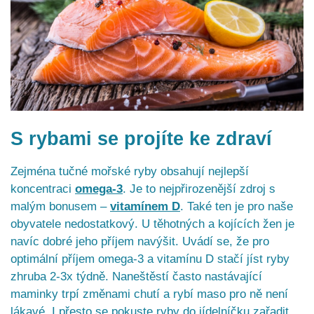
S rybami se projíte ke zdraví
Zejména tučné mořské ryby obsahují nejlepší
koncentraci
omega-3
. Je to nejpřirozenější zdroj s
malým bonusem –
vitamínem D
. Také ten je pro naše
obyvatele nedostatkový. U těhotných a kojících žen je
navíc dobré jeho příjem navýšit. Uvádí se, že pro
optimální příjem omega-3 a vitamínu D stačí jíst ryby
zhruba 2-3x týdně. Naneštěstí často nastávající
maminky trpí změnami chutí a rybí maso pro ně není
lákavé. I přesto se pokuste ryby do jídelníčku zařadit.