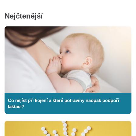
Nejčtenější
Co nejíst při kojení a které potraviny naopak podpoří
laktaci?